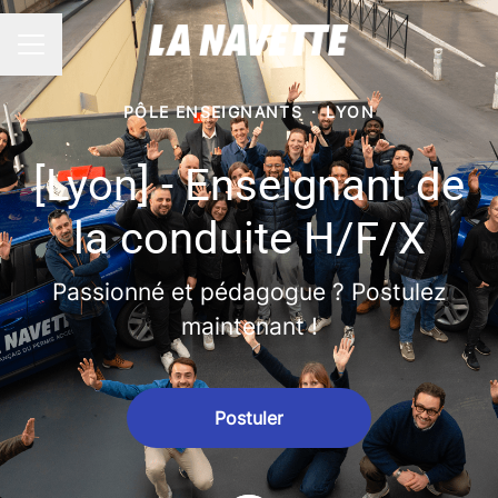
Menu carrière
PÔLE ENSEIGNANTS
·
LYON
[Lyon] - Enseignant de
la conduite H/F/X
Passionné et pédagogue ? Postulez
maintenant !
Postuler