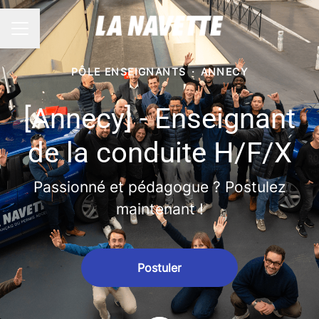
Menu carrière
PÔLE ENSEIGNANTS
·
ANNECY
[Annecy] - Enseignant
de la conduite H/F/X
Passionné et pédagogue ? Postulez
maintenant !
Postuler